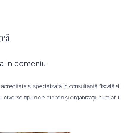
tră
ta in domeniu
reditata si specializată în consultanță fiscală si
verse tipuri de afaceri și organizații, cum ar fi