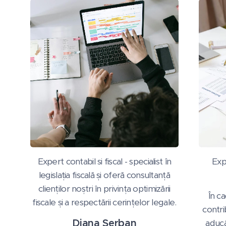
Expert contabil si fiscal - specialist în
Exp
legislația fiscală și oferă consultanță
clienților noștri în privința optimizării
În c
fiscale și a respectării cerințelor legale.
contrib
Diana Serban
aducâ